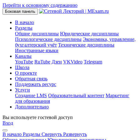
Перейти к основному содержанию
Боковая панель
В начало
Разделы
Общие дисциплины
Юридические дисциплины
Психологические дисциплины
Экономика, управление,
бухгалтерский учёт
Технические дисциплины
Иностранные языки
Каналы
YouTube
RuTube
Дзен
VKVideo
Telegram
Школа
О проекте
Обратная связь
Поддержать ресурс
Услуги
Создание LMS
Образовательный контент
Маркетинг
для образования
Дополнительно
Вы используете гостевой доступ
Вход
В начало
Разделы
Свернуть
Развернуть
Общие дисциплины
Юридические дисциплины