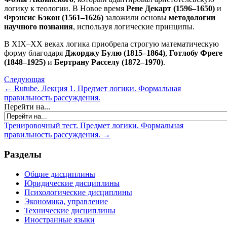
логику к теологии. В Новое время
Рене Декарт (1596–1650)
и
Фрэнсис Бэкон (1561–1626)
заложили основы
методологии
научного познания
, используя логические принципы.
В XIX–XX веках логика приобрела строгую математическую
форму благодаря
Джорджу Булю (1815–1864)
,
Готлобу Фреге
(1848–1925)
и
Бертрану Расселу (1872–1970)
.
Следующая
← Rutube. Лекция 1. Предмет логики. Формальная
правильность рассуждения.
Перейти на...
Тренировочный тест. Предмет логики. Формальная
правильность рассуждения. →
Разделы
Общие дисциплины
Юридические дисциплины
Психологические дисциплины
Экономика, управление
Технические дисциплины
Иностранные языки