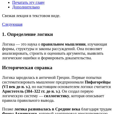
Печатать эту главу
Дополнительно
Свежая лекция в текстовом виде.
Следующая
1. Определение логики
Логика — это наука о
правильном мышлении
, изучающая
формы, структуры и законы рассуждений. Она позволяет
анализировать, строить и оценивать аргументы, выявлять
логические ошибки и формировать доказательства.
Историческая справка
Логика зародилась в античной Греции. Первые попытки
систематизировать мышление предпринимали
Пифагорейцы
(VI век до н. э.)
, но настоящим основателем логики считается
Аристотель (384–322 гг. до н. э.)
. Он создал первую
логическую систему —
силлогистику
, которая описывает
правила правильного вывода.
Позже
логика развивалась в Средние века
благодаря трудам
Фомы Аквинского
, который адаптировал аристотелевскую