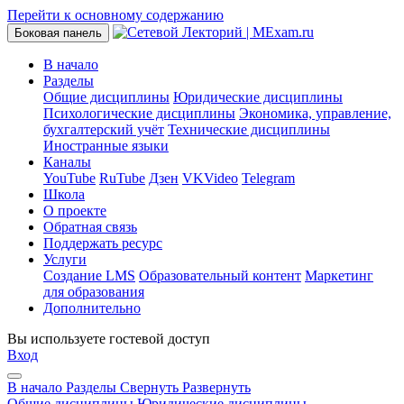
Перейти к основному содержанию
Боковая панель
В начало
Разделы
Общие дисциплины
Юридические дисциплины
Психологические дисциплины
Экономика, управление,
бухгалтерский учёт
Технические дисциплины
Иностранные языки
Каналы
YouTube
RuTube
Дзен
VKVideo
Telegram
Школа
О проекте
Обратная связь
Поддержать ресурс
Услуги
Создание LMS
Образовательный контент
Маркетинг
для образования
Дополнительно
Вы используете гостевой доступ
Вход
В начало
Разделы
Свернуть
Развернуть
Общие дисциплины
Юридические дисциплины