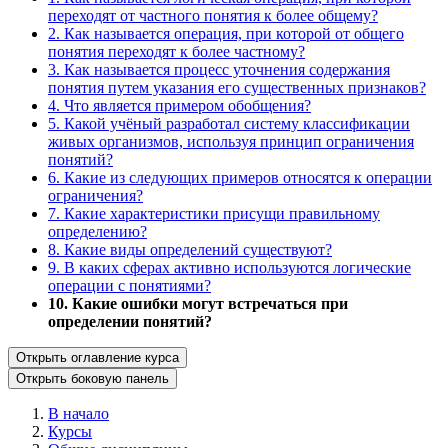
переходят от частного понятия к более общему?
2. Как называется операция, при которой от общего
понятия переходят к более частному?
3. Как называется процесс уточнения содержания
понятия путем указания его существенных признаков?
4. Что является примером обобщения?
5. Какой учёный разработал систему классификации
живых организмов, используя принцип ограничения
понятий?
6. Какие из следующих примеров относятся к операции
ограничения?
7. Какие характеристики присущи правильному
определению?
8. Какие виды определений существуют?
9. В каких сферах активно используются логические
операции с понятиями?
10. Какие ошибки могут встречаться при
определении понятий?
Открыть оглавление курса
Открыть боковую панель
В начало
Курсы