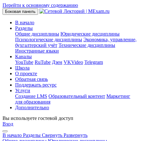
Перейти к основному содержанию
Боковая панель
В начало
Разделы
Общие дисциплины
Юридические дисциплины
Психологические дисциплины
Экономика, управление,
бухгалтерский учёт
Технические дисциплины
Иностранные языки
Каналы
YouTube
RuTube
Дзен
VKVideo
Telegram
Школа
О проекте
Обратная связь
Поддержать ресурс
Услуги
Создание LMS
Образовательный контент
Маркетинг
для образования
Дополнительно
Вы используете гостевой доступ
Вход
В начало
Разделы
Свернуть
Развернуть
Общие дисциплины
Юридические дисциплины