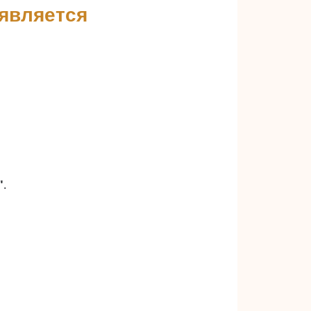
 является
"
.