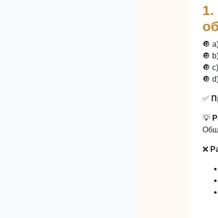
1.
о
🔘 a
🔘 b
🔘 c
🔘 d
✅
П
💡
Р
Общ
❌
Р