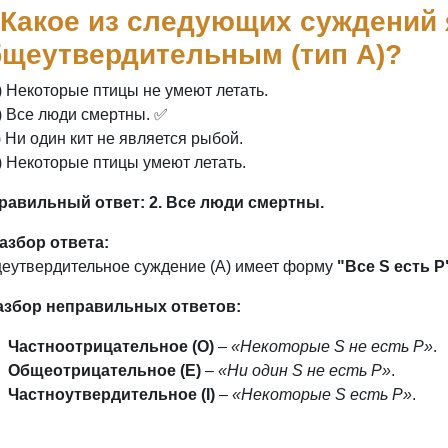
 Какое из следующих суждений
бщеутвердительным (тип A)?
) Некоторые птицы не умеют летать.
) Все люди смертны. ✅
) Ни один кит не является рыбой.
) Некоторые птицы умеют летать.
равильный ответ:
2. Все люди смертны.
азбор ответа:
еутвердительное суждение (A) имеет форму
"Все S есть P
азбор неправильных ответов:
Частноотрицательное (O)
–
«Некоторые S не есть P»
.
Общеотрицательное (E)
–
«Ни один S не есть P»
.
Частноутвердительное (I)
–
«Некоторые S есть P»
.