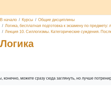
делы
Каналы
Школа
О проекте
Обратная связь
П
В начало
Курсы
Общие дисциплины
Логика, бесплатная подготовка к экзамену по предмету: л
Лекция 10. Силлогизмы. Категорические суждения. Посл
Логика
ига
Печатать книгу
Печатать эту главу
, конечно, можете сразу сюда заглянуть, но лучше потрени