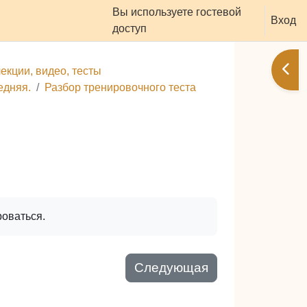
Вы используете гостевой
оддержать ресурс
Вход
доступ
Отк
екции, видео, тесты
едняя.
Разбор тренировочного теста
роваться.
Следующая